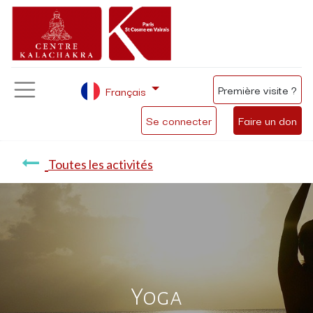
Première visite ?
Français
Se connecter
Faire un don
Toutes les activités
Yoga