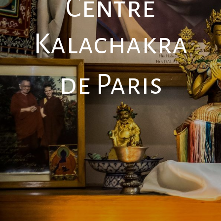
Centre
Kalachakra
de Paris