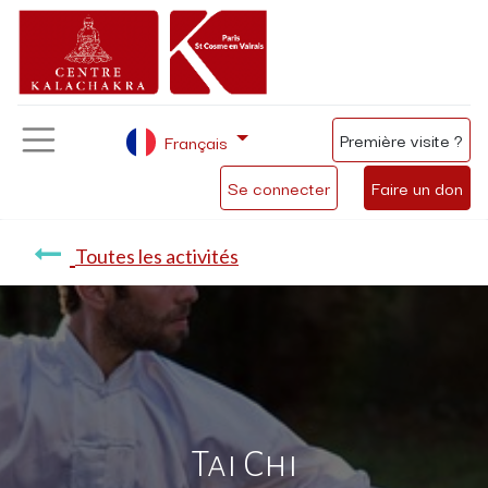
Première visite ?
Français
Se connecter
Faire un don
Toutes les activités
Tai Chi