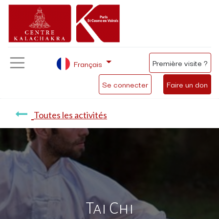
Première visite ?
Français
Se connecter
Faire un don
Toutes les activités
Tai Chi