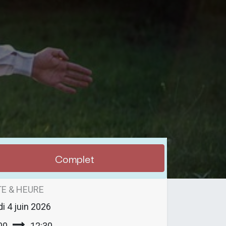
Complet
E & HEURE
di
4 juin 2026
00
12:30