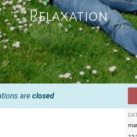
Relaxation
ations are
closed
DAT
mar
12: