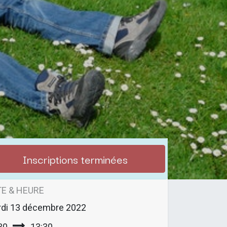
Inscriptions terminées
E & HEURE
di
13 décembre 2022
30
13:30