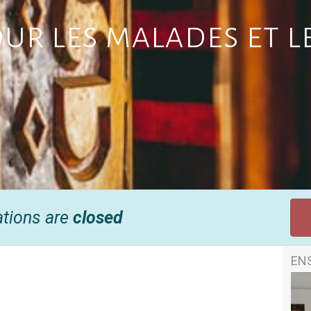
our les malades et l
ations are
closed
EN