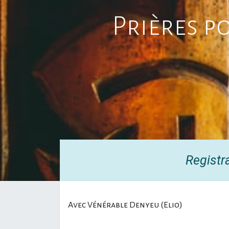
Prières p
Registr
Avec Vénérable Denyeu (Elio)