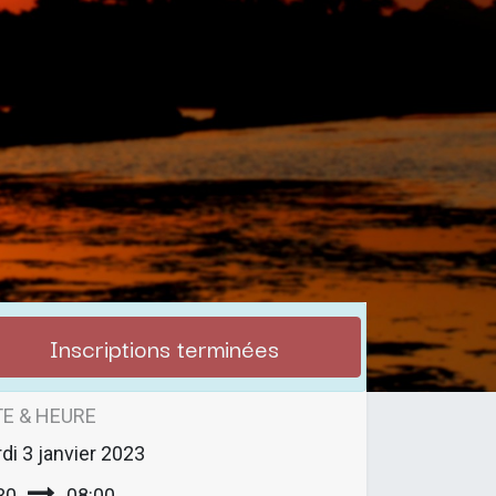
Inscriptions terminées
E & HEURE
di
3 janvier 2023
30
08:00