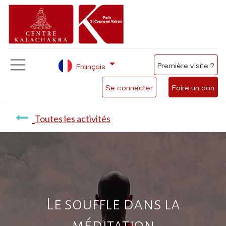
Première visite ?
Français
Se connecter
Faire un don
Toutes les activités
Le souffle dans la
méditation