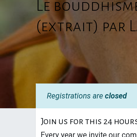
Le bouddhisme
(extrait) par
Registrations are
closed
Join us for this 24 hour
Every year we invite our com