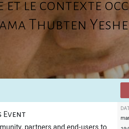
 et le contexte oc
 Lama Thubten Yeshe
DAT
s Event
mar
munity, partners and end-users to
19: