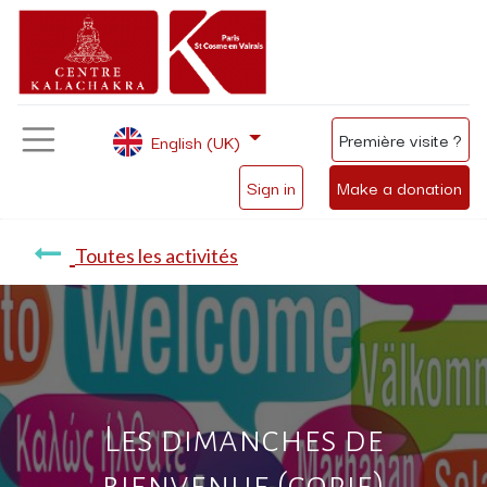
Première visite ?
English (UK)
Sign in
Make a donation
Toutes les activités
Les dimanches de
bienvenue (copie)