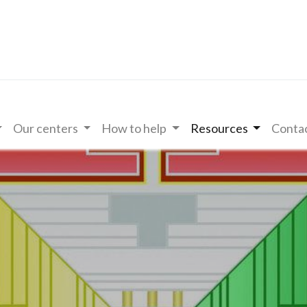
Our centers
How to help
Resources
Contac