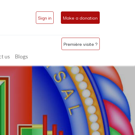
Sign in
Make a donation
Première visite ?
t us
Blogs