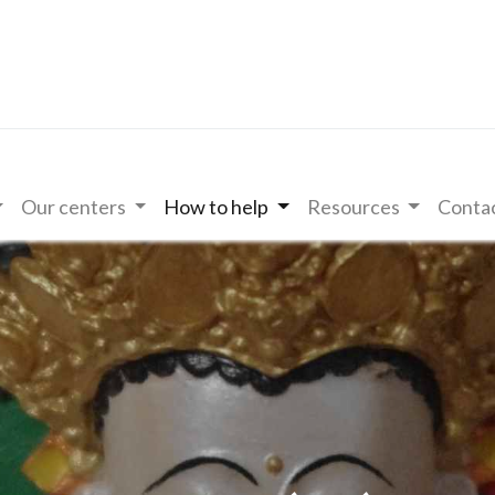
Our centers
How to help
Resources
Contac