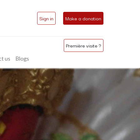
Sign in
Make a donation
Première visite ?
t us
Blogs