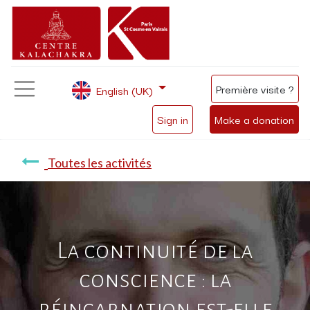
Première visite ?
English (UK)
Sign in
Make a donation
Toutes les activités
La continuité de la
conscience : la
réincarnation est-elle