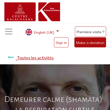
Première visite ?
English (UK)
Sign in
Make a donation
Toutes les activités
Demeurer calme (shamata) :
la respiration subtile